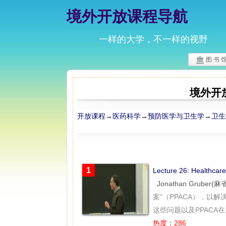
境外开放课程导航
一样的大学，不一样的视野
图 书 
境外开
开放课程
→
医药科学
→
预防医学与卫生学
→
卫生
1
Lecture 26: Health
Jonathan Gruber
案”（PPACA），
这些问题以及PPACA在..
热度：286