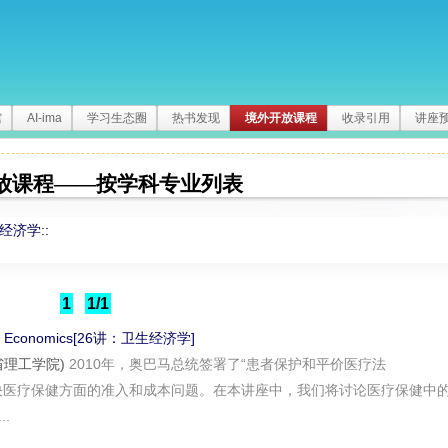
馆
AI-ima
学习生态圈
热书发现
境外开放课程
收录引用
讲座
放课程——按学科专业列表
经济学
::
1
1/1
care Economics[26讲：卫生经济学]
(麻省理工学院)
2010年，奥巴马总统签署了“患者保护和平价医疗法
以解决医疗保健方面的准入和成本问题。在本讲座中，我们将讨论医疗保健中
.