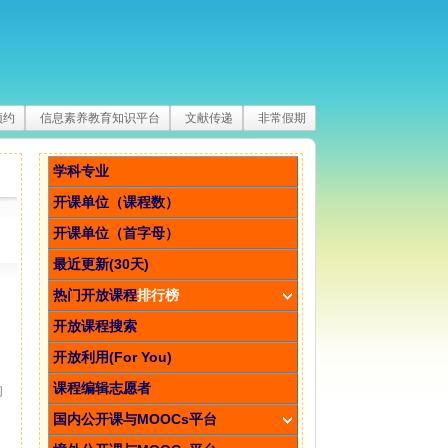
预约
信息素养教育知识平台
文献传递
非常假期
学科专业
开课单位（课程数）
开课单位（首字母）
最近更新(30天)
热门开放课程
排行榜
开放课程搜索
开放利用(For You)
课程编辑志愿者
的
国内公开课与MOOCs平台