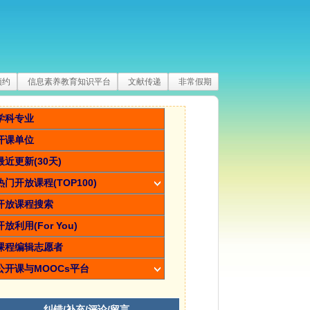
预约
信息素养教育知识平台
文献传递
非常假期
学科专业
开课单位
最近更新(30天)
热门开放课程(TOP100)
开放课程搜索
开放利用(For You)
课程编辑志愿者
公开课与MOOCs平台
纠错/补充/评论/留言