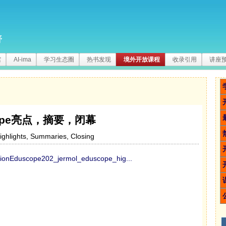
野
馆
AI-ima
学习生态圈
热书发现
境外开放课程
收录引用
讲座
cope亮点，摘要，闭幕
ghlights, Summaries, Closing
cationEduscope202_jermol_eduscope_hig...