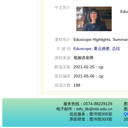
中文简介:
Ed
课程简介:
Eduscope Highlights, Summari
关 键 词:
Eduscope
;
重点摘要
;
总结
课程来源:
视频讲座网
数据采集:
2021-02-25：cjy
最后编审:
2021-05-06：cjy
阅读次数:
188
服务热线：0574-88229129
图
电子邮件：info_lib@nbt.edu.cn
图
信息服务：图书馆305室
Q
系统研发：图书馆303室
2