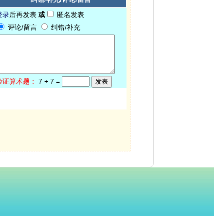
登录
后再发表
或
匿名发表
评论/留言
纠错/补充
验证算术题：
7
+
7
=