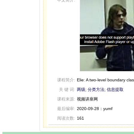
课程简介:
Elie: A two-level boundary cla
关 键 词:
两级
;
分类方法
;
信息提取
课程来源:
视频讲座网
最后编审:
2020-09-28：yumf
阅读次数:
161