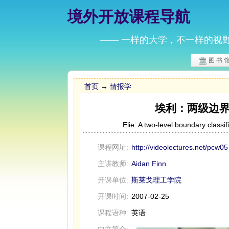
境外开放课程导航
—— 一样的大学，不一样的视
图 书 
首页
→
情报学
埃利：两级边
Elie: A two-level boundary classi
课程网址:
http://videolectures.net/pcw05
主讲教师:
Aidan Finn
开课单位:
斯莱戈理工学院
开课时间:
2007-02-25
课程语种:
英语
中文简介: