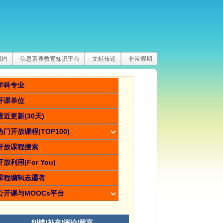
预约
信息素养教育知识平台
文献传递
非常假期
学科专业
开课单位
最近更新(30天)
热门开放课程(TOP100)
开放课程搜索
开放利用(For You)
课程编辑志愿者
公开课与MOOCs平台
纠错/补充/评论/留言