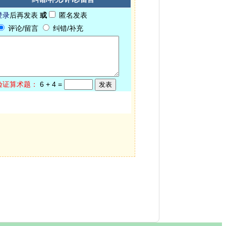
登录
后再发表
或
匿名发表
评论/留言
纠错/补充
验证算术题：
6
+
4
=