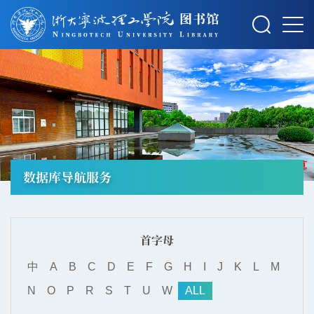
摄影：秋草
数据库导航服务
首字母
中
A
B
C
D
E
F
G
H
I
J
K
L
M
N
O
P
R
S
T
U
W
ALL