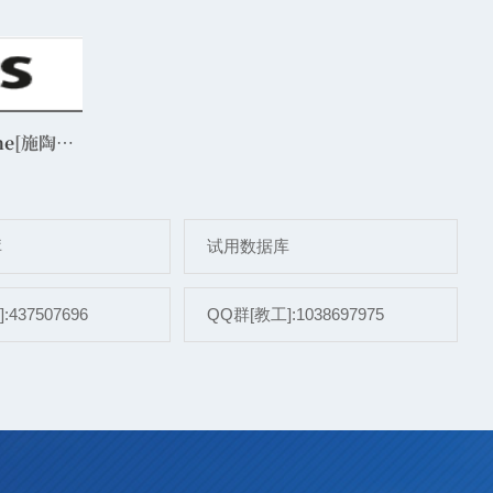
ne
[施陶丁格德国民法典评注电子版]
库
试用数据库
437507696
QQ群[教工]:1038697975