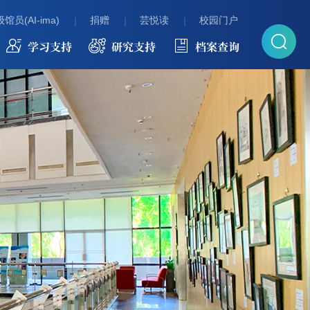
馆员(AI-ima)
捐赠
芸悦读
校园门户
学习支持
研究支持
档案查询