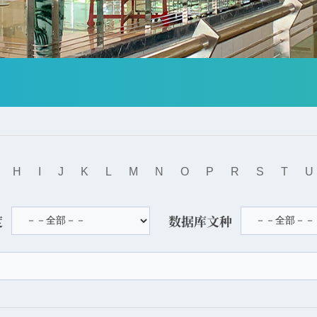
H
I
J
K
L
M
N
O
P
R
S
T
U
度
数据库文种