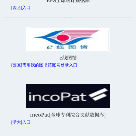
EPS全球统计数据库
[园区]入口
e线图情
[园区]需用我的图书馆账号登录入口
incoPat
[全球专利综合文献数据库]
[浙大]入口