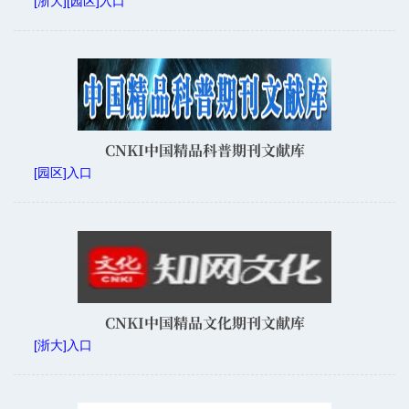
[浙大][园区]入口
CNKI中国精品科普期刊文献库
[园区]入口
CNKI中国精品文化期刊文献库
[浙大]入口