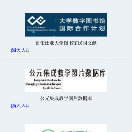
哥伦比亚大学图书馆民国文献
[浙大]入口
公元集成教学图片数据库
[浙大]入口