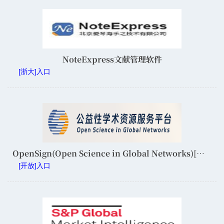
NoteExpress文献管理软件
[浙大]入口
OpenSign(Open Science in Global Networks)
[公益性学术资源服务平台]
[开放]入口