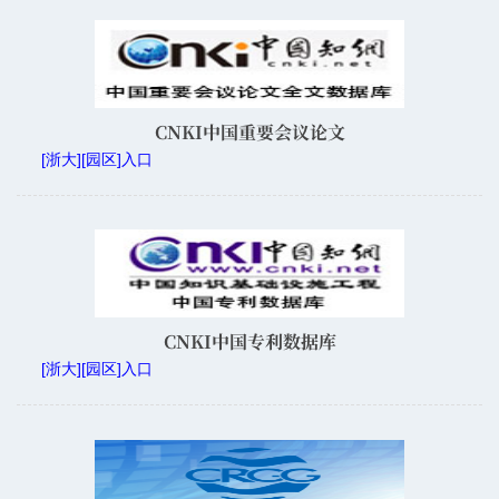
CNKI中国重要会议论文
[浙大][园区]入口
CNKI中国专利数据库
[浙大][园区]入口