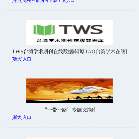
[开放]免费注册后可下载全文入口
TWS台湾学术期刊在线数据库
[原TAO台湾学术在线]
[浙大]入口
“一带一路”专题文摘库
[浙大]入口