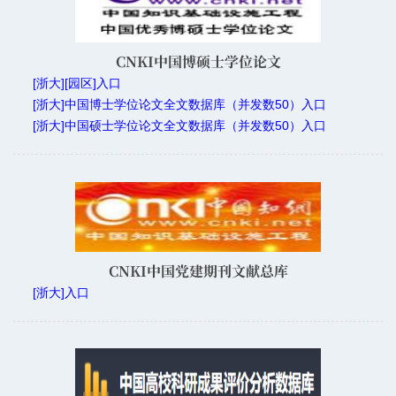
CNKI中国博硕士学位论文
[浙大][园区]入口
[浙大]中国博士学位论文全文数据库（并发数50）入口
[浙大]中国硕士学位论文全文数据库（并发数50）入口
CNKI中国党建期刊文献总库
[浙大]入口