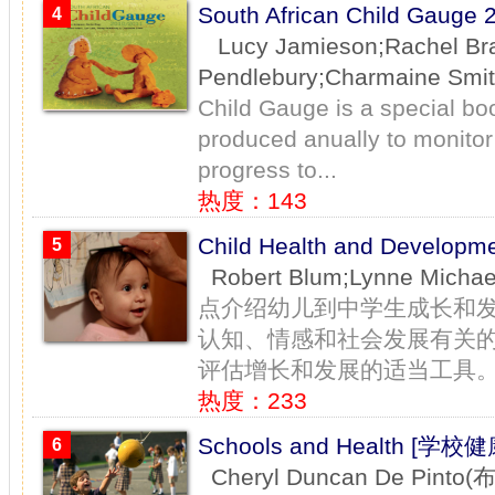
South African Child Gau
4
Lucy Jamieson;Rachel Bray
Pendlebury;Charmaine S
Child Gauge is a special boo
produced anually to monitor
progress to...
热度：143
Child Health and Devel
5
Robert Blum;Lynne M
点介绍幼儿到中学生成长和
认知、情感和社会发展有关
评估增长和发展的适当工具。评
热度：233
Schools and Health [学校
6
Cheryl Duncan De Pi