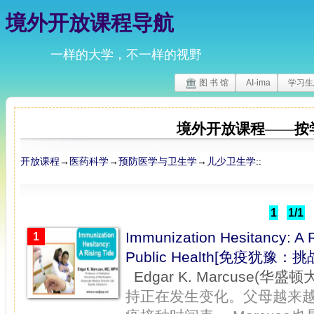
境外开放课程导航
一样的大学，不一样的视野
图 书 馆
AI-ima
学习生
境外开放课程——按
开放课程
→
医药科学
→
预防医学与卫生学
→
儿少卫生学
::
1
1/1
Immunization Hesitancy: A R
1
Public Health[免疫犹
Edgar K. Marcuse(华盛顿
持正在发生变化。父母越来