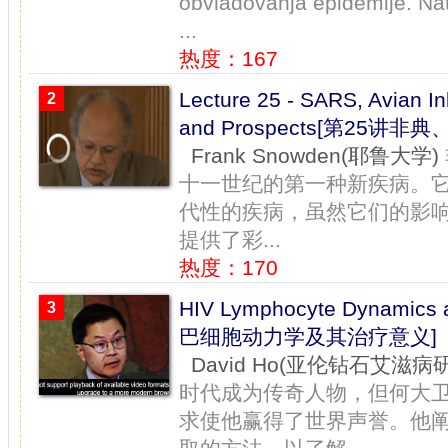
obvladovanja epidemije. Nat
...
热度：167
Lecture 25 - SARS, Avian I
2
and Prospects[第25
Frank Snowden(耶鲁大学)
十一世纪的第一种新疾病。
代性的疾病，虽然它们的影
提供了彩...
热度：170
HIV Lymphocyte Dynamics a
3
巴细胞动力学及其治疗意义]
David Ho(亚伦钻石艾滋病
时代成为传奇人物，但何大
求使他赢得了世界声誉。他