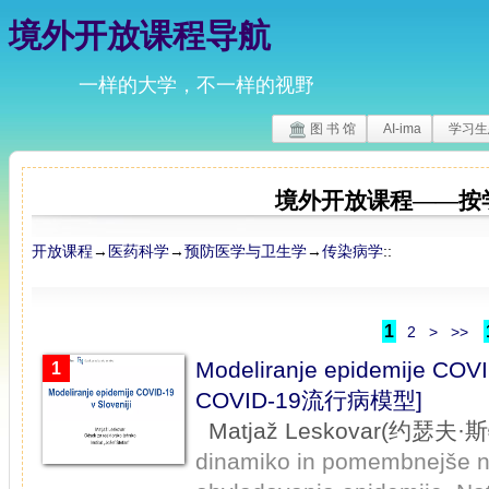
境外开放课程导航
一样的大学，不一样的视野
图 书 馆
AI-ima
学习生
境外开放课程——按
开放课程
→
医药科学
→
预防医学与卫生学
→
传染病学
::
1
2
>
>>
Modeliranje epidemije C
1
COVID-19流行病模型]
Matjaž Leskovar(约瑟
dinamiko in pomembnejše neg