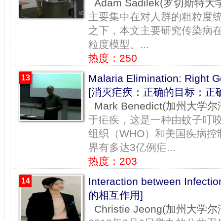
Adam Sadilek(罗切斯特大
主要集中在对人群的粗粒度
之下，本文主要研究传染病
粒度模型。...
热度：250
Malaria Elimination: Right 
13
[消灭疟疾：正确的目标；正
Mark Benedict(加州大学
于疟疾，这是一种由蚊子叮
组织（WHO）和美国疾病控
界有多达3亿例疟...
热度：203
Interaction between Inf
14
的相互作用]
Christie Jeong(加州大学