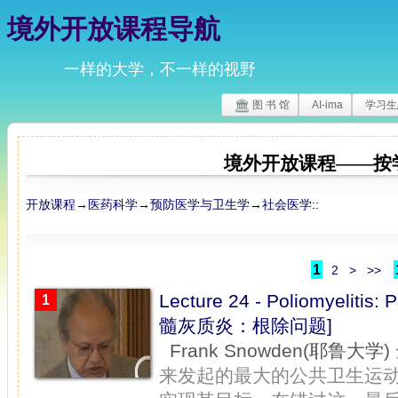
境外开放课程导航
一样的大学，不一样的视野
图 书 馆
AI-ima
学习生
境外开放课程——按
开放课程
→
医药科学
→
预防医学与卫生学
→
社会医学
::
1
2
>
>>
Lecture 24 - Poliomyelitis
1
髓灰质炎：根除问题]
Frank Snowden(耶鲁大学)
来发起的最大的公共卫生运动，