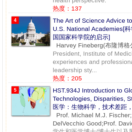
health perspective.
热度：137
The Art of Science Advice t
4
U.S. National Acad
国国家科学院的启示]
Harvey Fineberg(布隆
President, Institute of Medi
experiences and professiona
leadership sty...
热度：205
HST.934J Introduction to Gl
5
Technologies, Disparities
医学：生物科学，技术差距，策
Prof. Michael M.J. Fischer
DelVecchio Good;Prof. 
学生和医学博士/博士生以及